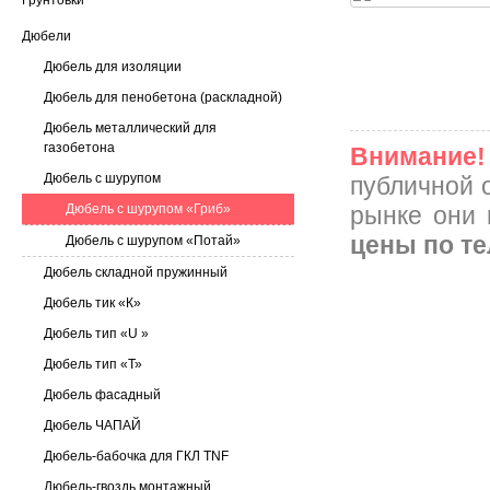
Грунтовки
Дюбели
Дюбель для изоляции
Дюбель для пенобетона (раскладной)
Дюбель металлический для
газобетона
Внимание!
Дюбель с шурупом
публичной 
Дюбель с шурупом «Гриб»
рынке они 
цены по т
Дюбель с шурупом «Потай»
Дюбель складной пружинный
Дюбель тик «К»
Дюбель тип «U »
Дюбель тип «Т»
Дюбель фасадный
Дюбель ЧАПАЙ
Дюбель-бабочка для ГКЛ TNF
Дюбель-гвоздь монтажный