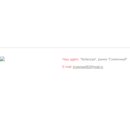
Наш адрес:
"Кубатура", рынок "Солнечный"
E-mail:
krepmag063@mail.ru