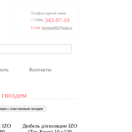
Телефон горячей линии
343-97-10
+7 (906)
E-mail:
krepmag063@mail.ru
нать
Контакты
 гвоздем
яции с пластиковым гвоздем
и IZO
Дюбель д/изоляции IZO
80
(Тех-Креп) 10 х120