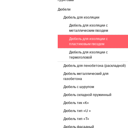
Грунтовки
Дюбели
Дюбель для изоляции
Дюбель для изоляции с
металлическим гвоздем
Дюбель для изоляции с
пластиковым гвоздем
Дюбель для изоляции с
термоголовой
Дюбель для пенобетона (раскладной)
Дюбель металлический для
газобетона
Дюбель с шурупом
Дюбель складной пружинный
Дюбель тик «К»
Дюбель тип «U »
Дюбель тип «Т»
Дюбель фасадный