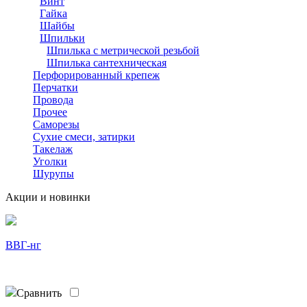
Винт
Гайка
Шайбы
Шпильки
Шпилька с метрической резьбой
Шпилька сантехническая
Перфорированный крепеж
Перчатки
Провода
Прочее
Саморезы
Сухие смеси, затирки
Такелаж
Уголки
Шурупы
Акции и новинки
ВВГ-нг
Сравнить