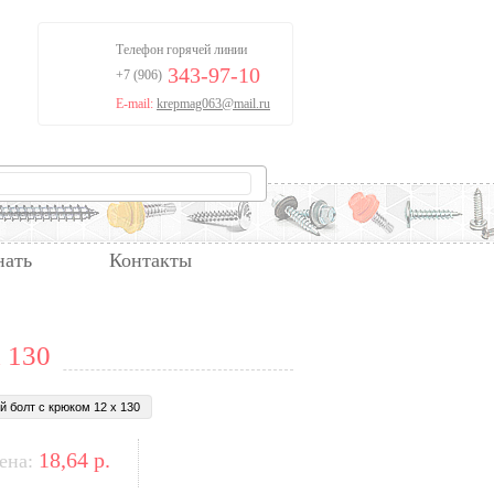
Телефон горячей линии
343-97-10
+7 (906)
E-mail:
krepmag063@mail.ru
нать
Контакты
 130
 болт с крюком 12 х 130
18,64
р.
ена: